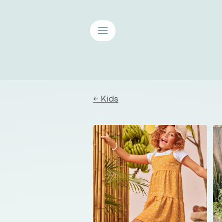
≡
← Kids