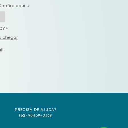
onfira aqui ↓
o? ↓
a chegar
il.
PRECISA DE AJUDA?
(62) 98459-0369