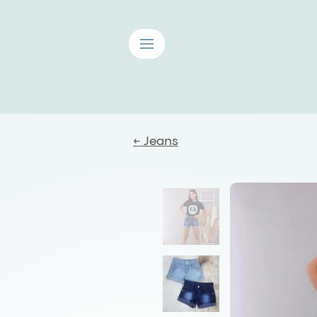
≡
← Jeans