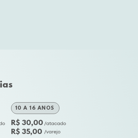
ias
10 A 16 ANOS
R$ 30,00
do
/atacado
R$ 35,00
/varejo