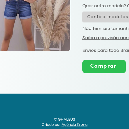
Quer outro modelo? C
Confira modelos
Não tem seu tamanh
Saiba a previsão par
Envios para todo Bras
Comprar
© GHALEUS
Criado por
Agência Krona