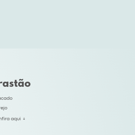
rastão
acado
rejo
fira aqui ↓