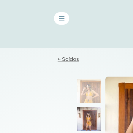
≡
← Saídas