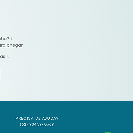
ho? ↓
ara chegar
asil.
PRECISA DE AJUDA?
(62) 98459-0369