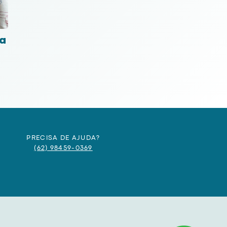
a
PRECISA DE AJUDA?
(62) 98459-0369