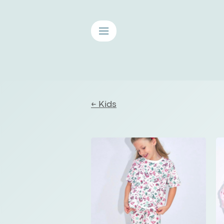
≡
← Kids