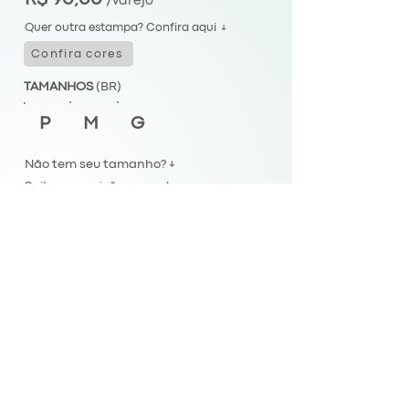
/varejo
Quer outra estampa? Confira aqui ↓
Confira cores
TAMANHOS
(BR)
P
M
G
Não tem seu tamanho? ↓
Saiba a previsão para chegar
Envios para todo Brasil.
Comprar
FIQUE CONECTADO
© GHALEUS
Criado por
Agência Krona