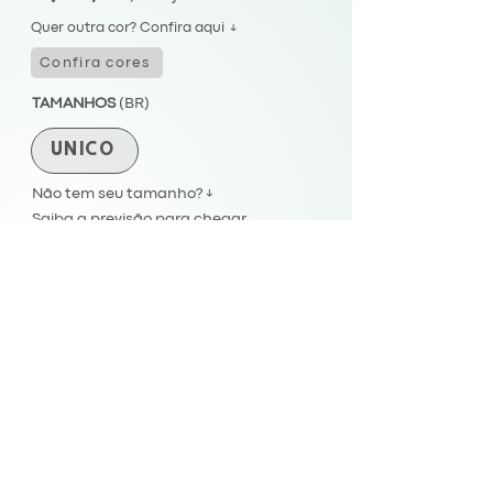
Quer outra cor? Confira aqui ↓
Confira cores
TAMANHOS
(BR)
ÚNICO
Não tem seu tamanho? ↓
Saiba a previsão para chegar
Envios para todo Brasil.
Comprar
FIQUE CONECTADO
© GHALEUS
Criado por
Agência Krona