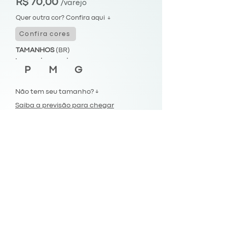
R$ 70,00
/varejo
Quer outra cor? Confira aqui ↓
Confira cores
TAMANHOS
(BR)
P
M
G
Não tem seu tamanho? ↓
Saiba a previsão para chegar
Envios para todo Brasil.
Comprar
FIQUE CONECTADO