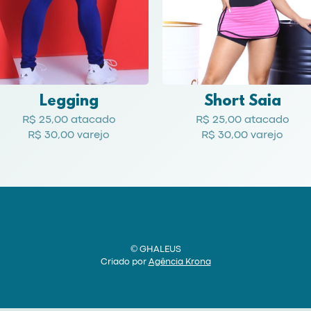
Legging
Short Saia
R$ 25,00 atacado
R$ 25,00 atacado
R$ 30,00 varejo
R$ 30,00 varejo
© GHALEUS
Criado por
Agência Krona