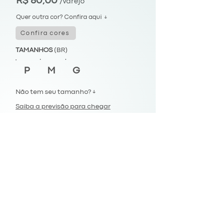
R$ 80,00
/varejo
Quer outra cor? Confira aqui ↓
Confira cores
TAMANHOS
(BR)
P
M
G
Não tem seu tamanho? ↓
Saiba a previsão para chegar
Envios para todo Brasil.
Comprar
FIQUE CONECTADO