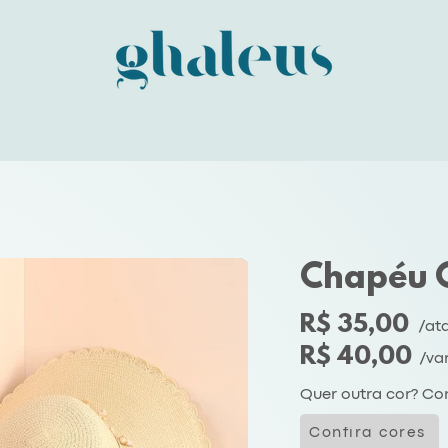
Chapéu 
R$ 35,00
/at
R$ 40,00
/va
Quer outra cor? Con
Confira cores