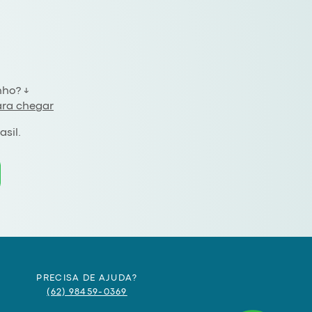
ho? ↓
ara chegar
asil.
PRECISA DE AJUDA?
(62) 98459-0369