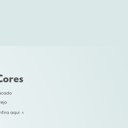
Cores
acado
rejo
fira aqui ↓